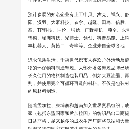
个性化生产需求。同时，推动响应绿色环保、节
预计参展的知名企业有上工申贝、杰克、祥兴、
阳、汉羽、大豪科技、衣拿、越隆、田岛、信胜
箭、TP科技、坤伦、强信、广野精机、项全、永
锦德、瑞洲科技、光博士、领创、科普易能、上
丰机器人、黄拾二、奇峰等。企业来自全球各地
追求优质生活，千禧世代都市人喜欢户外活动及
物的环保物料制造鞋履。大部分著名鞋履品牌已
长久使用的物料制造包装用品，例如大豆油墨、
则，并使用完全可循环再造的材料。不仅是包装材
的原材料制造。
随着孟加拉、柬埔寨和越南加入世界贸易组织，
家（包括东盟国家和孟加拉国）的纺织品出口商
日益严格，越来越多的成衣生产厂商将低端和大
削弱了我们国家在服装生产方面的竞争力。