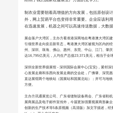
制衣业需要朝着高增值的方向发展，包括原创设
外，网上贸易平台也变得非常重要。企业应该利用
在迅速发展，机器之间可以高速传送数据，大数
展会落户大湾区，主办方看准港深两地在粤港澳大湾区建
引领世界走向疫后新常态，粤港澳大湾区被视为区内的经
州、深圳、珠海、佛山、惠州、东莞、中山、江门、肇庆九市
达16,795亿美元，人均生产总值23,371美元，相当于全
深圳全新世界级展馆 - 深圳国际会展中心(宝安)，紧
心发展走廊和东西向发展走廊的交会处，广佛肇、深莞惠
直达展馆两个地铁站（国展站和国展北站）；并可与地铁
方便。
主办方讯通展览公司、广东省缝制设备商会、广东省鞋机
展商展品及电子邮件宣传外，今届更加强重视展商形象企
创新的生产技术等5条原视频（高清版）加文字描述，经剪