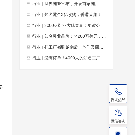
行业 | 世界鞋业宣布，开设首家鞋厂
行业 | 知名鞋企3亿收购，香港某集团部分股权！
银
行业 | 2000亿鞋业大佬宣布：更改公司标志！
、
行业 | 知名鞋业品牌：“4200万美元，这家公司我收了！”
泓
行业 | 把工厂搬到越南后，他们又回来了
行业 | 没有订单！4000人的知名工厂，仅剩37名工人
植
可
原
份
咨询热线
国
规
微信咨询
疑