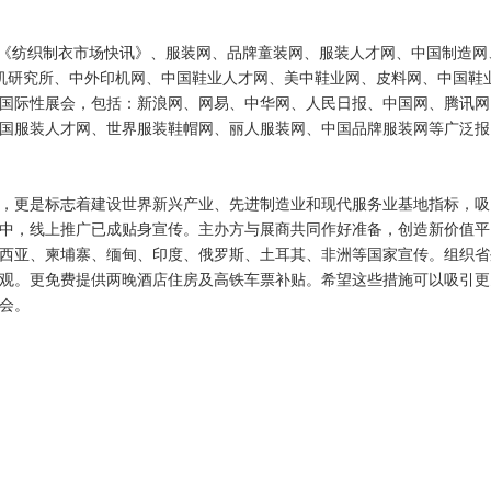
 《纺织制衣市场快讯》、服装网、品牌童装网、服装人才网、中国制造网
纫机研究所、中外印机网、中国鞋业人才网、美中鞋业网、皮料网、中国鞋
国际性展会，包括：新浪网、网易、中华网、人民日报、中国网、腾讯网
国服装人才网、世界服装鞋帽网、丽人服装网、中国品牌服装网等广泛报
，更是标志着建设世界新兴产业、先进制造业和现代服务业基地指标，吸
中，线上推广已成贴身宣传。主办方与展商共同作好准备，创造新价值平
西亚、柬埔寨、缅甸、印度、俄罗斯、土耳其、非洲等国家宣传。组织省
观。更免费提供两晚酒店住房及高铁车票补贴。希望这些措施可以吸引更
会。