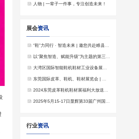
人物 | 一辈子一件事，专注创造未来！
展会
资讯
“鞋”力同行 · 智造未来 | 邀您共赴睢县鞋业博览会！
以“聚焦智造、赋能升级”为主题的第三届莆田鞋服产业博览会
大湾区国际智能鞋机鞋材工业设备展火热招展中，欢迎各企业参展！
东莞国际皮革、鞋机、鞋材展览会 | 推动产业转型升级
2024东莞皮革鞋机鞋材展福利大放送，报名参观领取福利！
设
2025年5月15-17日显辉第33届广州国际鞋类、皮革及工业设备展暨鞋类制成品展览会诚邀您莅临
"
进
、
行业
资讯
及