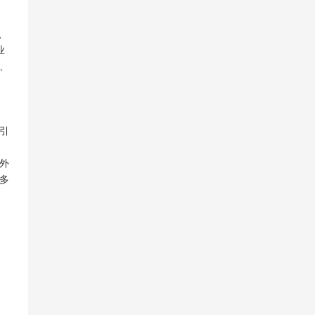
、
业
、
引
外
多