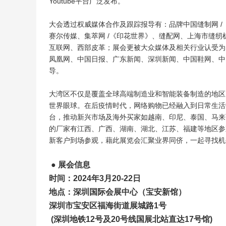
Youtube平台广泛发布。
大会透过权威媒体合作及跟踪报导有：品牌中国缝制网 /
赛尔传媒、集萃网 /《印花世界》、缝配网、上海市缝
互联网、西部皮革；展会更被大众媒体及相关行业认受为
凤凰网、中国日报、广东新闻、深圳新闻、中国鞋网、中
导。
大湾区不仅是覆盖全球高端制造业和智能装备制造的地区
世界眼球。在后疫情时代，网络购物已经融入到日常生活
台，推动新兴市场及海外买家如越南、印尼、泰国、马来
的厂家有江西、广西、湖南、湖北、江苏、福建等地区参
新客户到场参观，藉此展览会汇聚业界同侪，一起寻找机
●
展会信息
时间：2024年3月20-22日
地点：深圳国际会展中心（宝安新馆）
深圳市宝安区福海街道展城路1号
(深圳地铁12号及20号线国展北站直达17号馆)