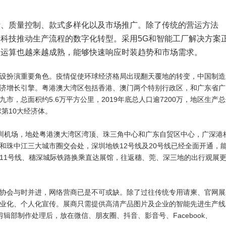
计、质量控制、款式多样化以及市场推广。除了传统的营运方法
科技推动生产流程的数字化转型。采用5G和智能工厂解决方案
据运算也越来越成熟，能够快速响应时装趋势和市场需求。
设扮演重要角色。疫情促使环球经济格局出现翻天覆地的转变，中国制造
济增长引擎。粤港澳大湾区包括香港、澳门两个特别行政区，和广东省广
，总面积约5.6万平方公里，2019年底总人口逾7200万，地区生产
球第10大经济体。
邻深圳机场，地处粤港澳大湾区湾顶、珠三角中心和广东自贸区中心，广深港
和珠中江三大城市圈交会处，深圳地铁12号线及20号线已经全面开通，
11号线、穗深城际铁路换乘直达展馆，往返穗、莞、深三地的出行观展
协会与时并进，网络营商已是不可或缺。除了过往传统专用请柬、官网展
业化、个人化宣传。展商只需提供高清产品图片及企业的智能先进生产线
辑部制作处理后，放在微信、朋友圈、抖音、影音号、Facebook、