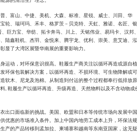
约能源的清洁生产理念。
舒普、富山、中捷、美机、大森、标准、星锐、威士、川田、华
、宝轮、瑞珂玛、禾丰、格罗茨－贝克特、天虹、雅诺、名匠、
晋、巨力宝、华纺、拓卡奔马、川上、天铭伟业、易玛卡、汉邦
科、陆鑫鞋机、杰羽、金悦来、腾宇龙、优利、崇美、意艾迪、
，彰显了大湾区展暨华南展的重要影响力。
健身运动，对环保意识很高。鞋履生产商关注以循环再造或源自
研发环保包装解决方案，以循环再造、不损环境、可生物降解或
再造软木、尼龙及泡棉。从制造到付运的整个过程都奉行低排放
料, 鞋履生产以循环再造、升级再造、天然物料以及不含动物成
成衣出口面临新的挑战。美国、欧盟和日本等传统市场向发展中
提供优惠的市场准入条件。加上中国内地劳工成本上升，环保法
量生产的产品转移到孟加拉、柬埔寨和越南等东南亚国家，这无