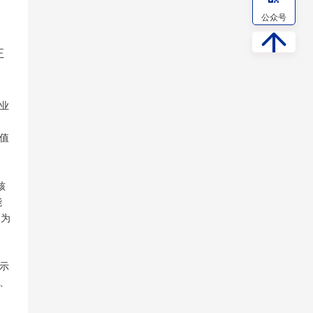
公众号
正
业
总值
核
能
更为
示
、