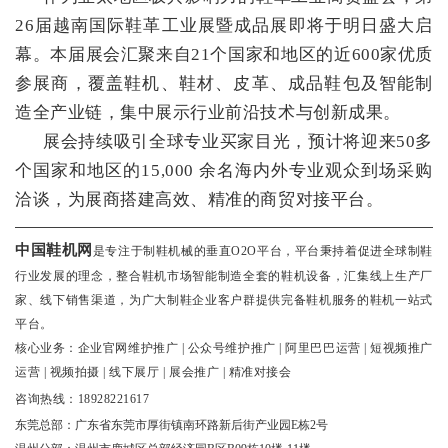
26届越南国际鞋革工业展暨成品展即将于明日盛大启
幕。本届展会汇聚来自21个国家和地区的近600家优质
参展商，覆盖鞋机、鞋材、皮革、成品鞋包及智能制
造全产业链，集中展示行业前沿技术与创新成果。
展会持续吸引全球专业买家目光，预计将迎来
50多
个国家和地区的15,000 余名海内外专业观众到场采购
洽谈，为展商搭建高效、精准的商贸对接平台。
——————————————————————————————
中国鞋机网
是专注于制鞋机械的垂直
O2O平台，平台秉持着促进全球制鞋
行业发展的理念，整合鞋机市场智能制造全套的鞋机设备，汇集线上生产厂
家、线下销售渠道，为广大制鞋企业客户群提供完备鞋机服务的鞋机一站式
平台。
核心业务：企业官网维护推广
| 公众号维护推广 | 阿里巴巴运营 | 短视频推广
运营 | 视频拍摄 | 线下展厅 | 展会推广 | 精准对接会
咨询热线：
18928221617
东莞总部：广东省东莞市厚街镇南环路新后街产业园
E栋2号