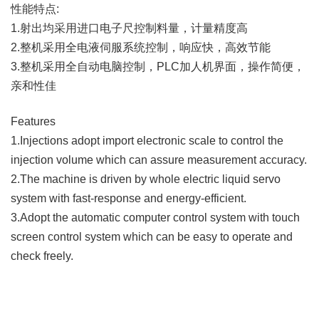
性能特点:
1.射出均采用进口电子尺控制料量，计量精度高
2.整机采用全电液伺服系统控制，响应快，高效节能
3.整机采用全自动电脑控制，PLC加人机界面，操作简便，
亲和性佳
Features
1.Injections adopt import electronic scale to control the
injection volume which can assure measurement accuracy.
2.The machine is driven by whole electric liquid servo
system with fast-response and energy-efficient.
3.Adopt the automatic computer control system with touch
screen control system which can be easy to operate and
check freely.